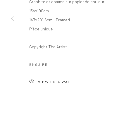
Graphite et gomme sur papier de couleur
Manage cookies
Instagram
134x190cm
COPYRIGHT © 2026 MABE GALLERY
SITE BY ARTLOGIC
147x201.5cm - Framed
Pièce unique
Copyright The Artist
ENQUIRE
VIEW ON A WALL