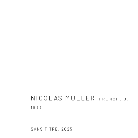
LES BATTEMENTS DE L'OEIL
GROUP SHOW
7 NOVEMBER 2025 - 10 JANUARY 
NICOLAS MULLER
FRENCH,
B.
1983
SANS TITRE
,
2025